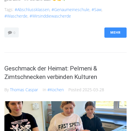
Tags:
#Abschlussklassen
,
#genaumeineschule
,
#saw
,
#Wascherde
,
#wirsinddiewascherde
0
MEHR
Geschmack der Heimat: Pelmeni &
Zimtschnecken verbinden Kulturen
By
Thomas Caspar
In
#Kochen
Posted
2025-03-28