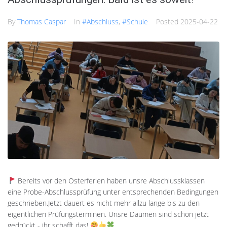
By
Thomas Caspar
In
#Abschluss
,
#Schule
Posted
2025-04-22
Bereits vor den Osterferien haben unsre Abschlussklassen
eine Probe-Abschlussprüfung unter entsprechenden Bedingungen
geschrieben.Jetzt dauert es nicht mehr allzu lange bis zu den
eigentlichen Prüfungsterminen. Unsre Daumen sind schon jetzt
gedrückt - ihr schafft das!