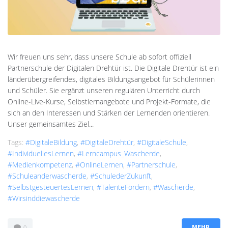
Wir freuen uns sehr, dass unsere Schule ab sofort offiziell
Partnerschule der Digitalen Drehtür ist. Die Digitale Drehtür ist ein
länderübergreifendes, digitales Bildungsangebot für Schülerinnen
und Schüler. Sie ergänzt unseren regulären Unterricht durch
Online-Live-Kurse, Selbstlernangebote und Projekt-Formate, die
sich an den Interessen und Stärken der Lernenden orientieren.
Unser gemeinsamtes Ziel...
Tags:
#DigitaleBildung
,
#DigitaleDrehtür
,
#DigitaleSchule
,
#IndividuellesLernen
,
#Lerncampus_Wascherde
,
#Medienkompetenz
,
#OnlineLernen
,
#Partnerschule
,
#schuleanderwascherde
,
#SchulederZukunft
,
#SelbstgesteuertesLernen
,
#TalenteFördern
,
#Wascherde
,
#wirsinddiewascherde
0
MEHR