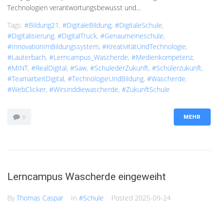
Technologien verantwortungsbewusst und...
Tags:
#Bildung21
,
#DigitaleBildung
,
#DigitaleSchule
,
#Digitalisierung
,
#DigitalTruck
,
#genaumeineschule
,
#InnovationImBildungssystem
,
#KreativitätUndTechnologie
,
#Lauterbach
,
#Lerncampus_Wascherde
,
#Medienkompetenz
,
#MINT
,
#RealDigital
,
#saw
,
#SchulederZukunft
,
#Schülerzukunft
,
#TeamarbeitDigital
,
#TechnologieUndBildung
,
#Wascherde
,
#WebClicker
,
#wirsinddiewascherde
,
#ZukunftSchule
0
MEHR
Lerncampus Wascherde eingeweiht
By
Thomas Caspar
In
#Schule
Posted
2025-09-24