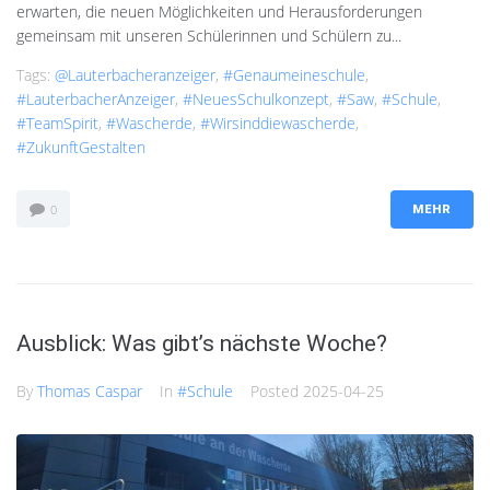
erwarten, die neuen Möglichkeiten und Herausforderungen
gemeinsam mit unseren Schülerinnen und Schülern zu...
Tags:
@lauterbacheranzeiger
,
#genaumeineschule
,
#LauterbacherAnzeiger
,
#NeuesSchulkonzept
,
#saw
,
#Schule
,
#TeamSpirit
,
#Wascherde
,
#wirsinddiewascherde
,
#ZukunftGestalten
0
MEHR
Ausblick: Was gibt’s nächste Woche?
By
Thomas Caspar
In
#Schule
Posted
2025-04-25