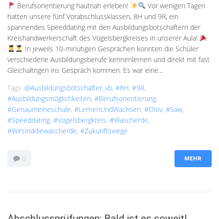
Berufsorientierung hautnah erleben!
Vor wenigen Tagen
hatten unsere fünf Vorabschlussklassen, 8H und 9R, ein
spannendes Speeddating mit den Ausbildungsbotschaftern der
Kreishandwerkerschaft des Vogelsbergkreises in unserer Aula!
In jeweils 10-minütigen Gesprächen konnten die Schüler
verschiedene Ausbildungsberufe kennenlernen und direkt mit fast
Gleichaltrigen ins Gespräch kommen. Es war eine...
Tags:
@ausbildungsbotschafter_vb
,
#8H
,
#9R
,
#Ausbildungsmöglichkeiten
,
#Berufsorientierung
,
#genaumeineschule
,
#LernenUndWachsen
,
#olov
,
#saw
,
#Speeddating
,
#Vogelsbergkreis
,
#Wascherde
,
#wirsinddiewascherde
,
#Zukunftswege
0
MEHR
Abschlussprüfungen: Bald ist es soweit!