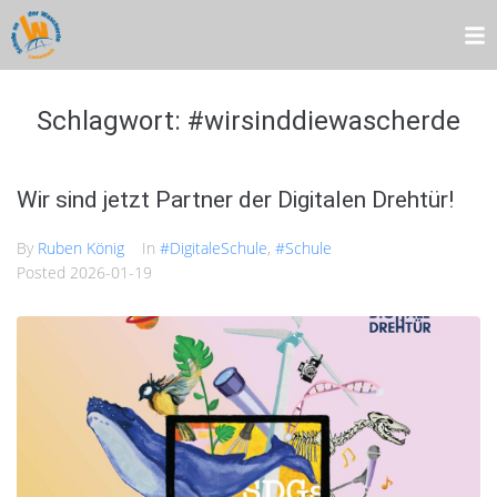
Schlagwort:
#wirsinddiewascherde
Wir sind jetzt Partner der Digitalen Drehtür!
By
Ruben König
In
#DigitaleSchule
,
#Schule
Posted
2026-01-19