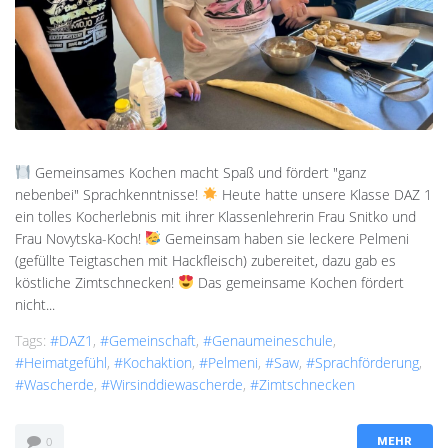
Gemeinsames Kochen macht Spaß und fördert "ganz
nebenbei" Sprachkenntnisse!
Heute hatte unsere Klasse DAZ 1
ein tolles Kocherlebnis mit ihrer Klassenlehrerin Frau Snitko und
Frau Novytska-Koch!
Gemeinsam haben sie leckere Pelmeni
(gefüllte Teigtaschen mit Hackfleisch) zubereitet, dazu gab es
köstliche Zimtschnecken!
Das gemeinsame Kochen fördert
nicht...
Tags:
#DAZ1
,
#Gemeinschaft
,
#genaumeineschule
,
#Heimatgefühl
,
#Kochaktion
,
#Pelmeni
,
#saw
,
#Sprachförderung
,
#Wascherde
,
#wirsinddiewascherde
,
#Zimtschnecken
0
MEHR