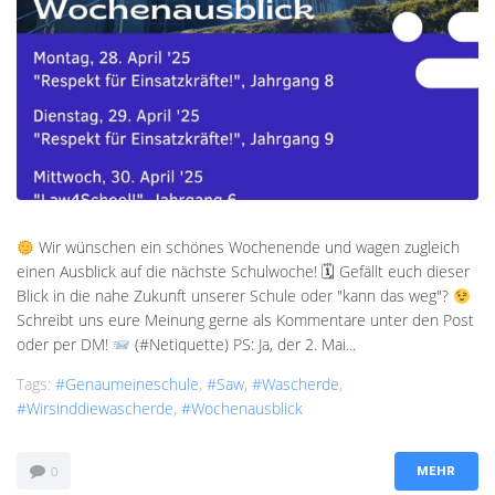
Wir wünschen ein schönes Wochenende und wagen zugleich
einen Ausblick auf die nächste Schulwoche! 🗓 Gefällt euch dieser
Blick in die nahe Zukunft unserer Schule oder "kann das weg"?
Schreibt uns eure Meinung gerne als Kommentare unter den Post
oder per DM!
(#Netiquette) PS: Ja, der 2. Mai...
Tags:
#genaumeineschule
,
#saw
,
#Wascherde
,
#wirsinddiewascherde
,
#wochenausblick
0
MEHR