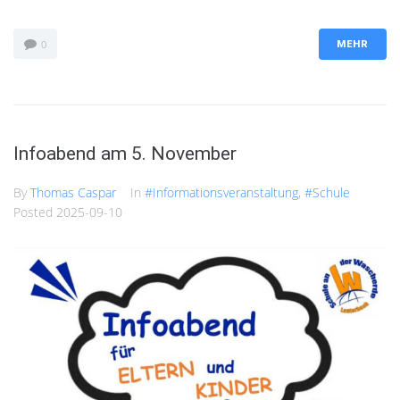
0
MEHR
Infoabend am 5. November
By
Thomas Caspar
In
#Informationsveranstaltung
,
#Schule
Posted
2025-09-10