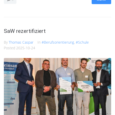
SaW rezertifiziert
By
Thomas Caspar
In
#Berufsorientierung
,
#Schule
Posted
2025-10-24