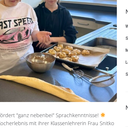
W
S
M
L
S
dert "ganz nebenbei" Sprachkenntnisse!
ocherlebnis mit ihrer Klassenlehrerin Frau Snitko