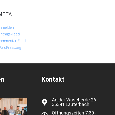
META
nmelden
intrags-Feed
ommentar-Feed
ordPress.org
en
Kontakt
An der Wascherde 26
36341 Lauterbach
Öffnungszeiten 7:30 -