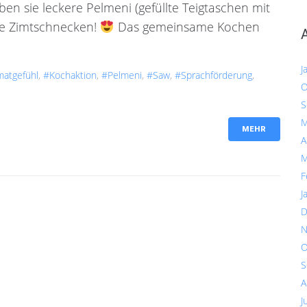
 sie leckere Pelmeni (gefüllte Teigtaschen mit
che Zimtschnecken!
Das gemeinsame Kochen
J
atgefühl
,
#Kochaktion
,
#Pelmeni
,
#saw
,
#Sprachförderung
,
O
S
M
MEHR
A
M
F
J
D
N
O
S
A
J