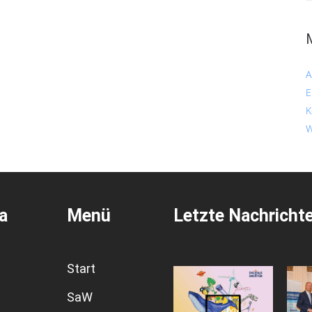
A
E
K
W
a
Menü
Letzte Nachricht
Start
SaW