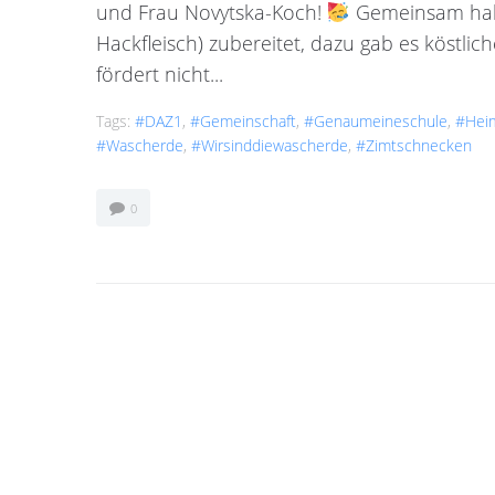
und Frau Novytska-Koch!
Gemeinsam haben
Hackfleisch) zubereitet, dazu gab es köstli
fördert nicht...
Tags:
#DAZ1
,
#Gemeinschaft
,
#genaumeineschule
,
#Heim
#Wascherde
,
#wirsinddiewascherde
,
#Zimtschnecken
0