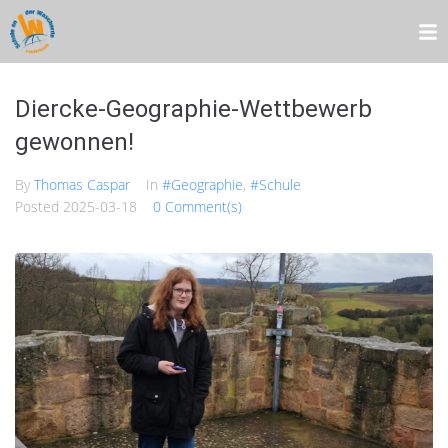
Diercke-Geographie-Wettbewerb
gewonnen!
By
Thomas Caspar
In
#Geographie
,
#Schule
Posted
2025-03-18
0 Comment(s)